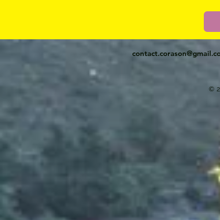
contact.corason@gmail.c
© 2