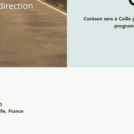
Coràson sera à Caille 
program
0
lle, France